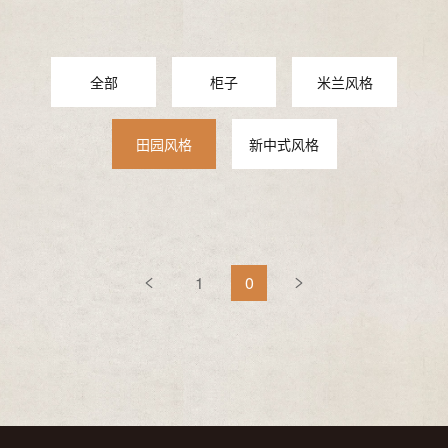
全部
柜子
米兰风格
田园风格
新中式风格
1
0

